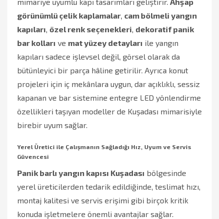
mimariye uyumlu kapı tasarımları geliştirir.
Ahşap
görünümlü çelik kaplamalar
,
cam bölmeli yangın
kapıları
,
özel renk seçenekleri
,
dekoratif panik
bar kolları
ve
mat yüzey detayları
ile yangın
kapıları sadece işlevsel değil, görsel olarak da
bütünleyici bir parça hâline getirilir. Ayrıca konut
projeleri için iç mekânlara uygun, dar açıklıklı, sessiz
kapanan ve bar sistemine entegre LED yönlendirme
özellikleri taşıyan modeller de Kuşadası mimarisiyle
birebir uyum sağlar.
Yerel Üretici ile Çalışmanın Sağladığı Hız, Uyum ve Servis
Güvencesi
Panik barlı yangın kapısı Kuşadası
bölgesinde
yerel üreticilerden tedarik edildiğinde, teslimat hızı,
montaj kalitesi ve servis erişimi gibi birçok kritik
konuda işletmelere önemli avantajlar sağlar.