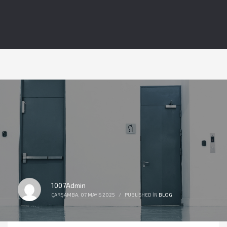
1007Admin
ÇARŞAMBA, 07 MAYIS 2025
/
PUBLISHED IN
BLOG