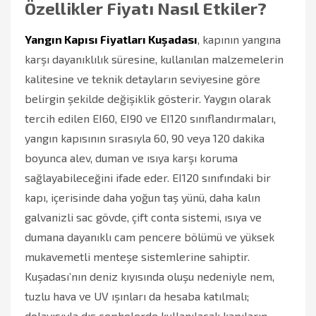
Özellikler Fiyatı Nasıl Etkiler?
Yangın Kapısı Fiyatları Kuşadası
, kapının yangına
karşı dayanıklılık süresine, kullanılan malzemelerin
kalitesine ve teknik detayların seviyesine göre
belirgin şekilde değişiklik gösterir. Yaygın olarak
tercih edilen EI60, EI90 ve EI120 sınıflandırmaları,
yangın kapısının sırasıyla 60, 90 veya 120 dakika
boyunca alev, duman ve ısıya karşı koruma
sağlayabileceğini ifade eder. EI120 sınıfındaki bir
kapı, içerisinde daha yoğun taş yünü, daha kalın
galvanizli sac gövde, çift conta sistemi, ısıya ve
dumana dayanıklı cam pencere bölümü ve yüksek
mukavemetli menteşe sistemlerine sahiptir.
Kuşadası’nın deniz kıyısında oluşu nedeniyle nem,
tuzlu hava ve UV ışınları da hesaba katılmalı;
dolayısıyla dış cephelerde kullanılacak kapıların