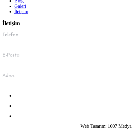
Blog
Galeri
İletişim
İletişim
Telefon
0 533 041 39 00
E-Posta
info@guvenlergrup.com.tr
Adres
Kemalpaşa Mah. 7407 Sk. No:5/A Bornova / İzmir
Web Tasarım: 1007 Medya