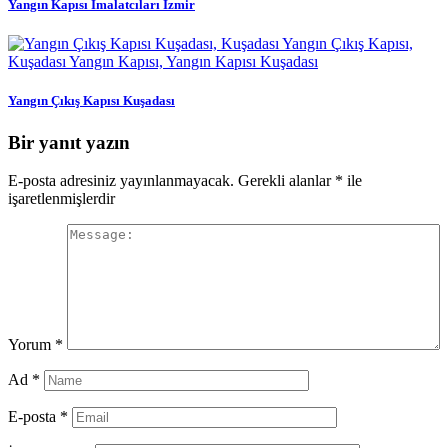
Yangın Kapısı İmalatcıları İzmir
Yangın Çıkış Kapısı Kuşadası
Bir yanıt yazın
E-posta adresiniz yayınlanmayacak.
Gerekli alanlar
*
ile
işaretlenmişlerdir
Yorum
*
Ad
*
E-posta
*