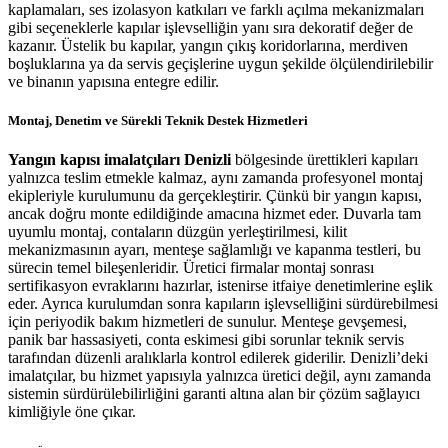
kaplamaları, ses izolasyon katkıları ve farklı açılma mekanizmaları
gibi seçeneklerle kapılar işlevselliğin yanı sıra dekoratif değer de
kazanır. Üstelik bu kapılar, yangın çıkış koridorlarına, merdiven
boşluklarına ya da servis geçişlerine uygun şekilde ölçülendirilebilir
ve binanın yapısına entegre edilir.
Montaj, Denetim ve Sürekli Teknik Destek Hizmetleri
Yangın kapısı imalatçıları Denizli
bölgesinde ürettikleri kapıları
yalnızca teslim etmekle kalmaz, aynı zamanda profesyonel montaj
ekipleriyle kurulumunu da gerçekleştirir. Çünkü bir yangın kapısı,
ancak doğru monte edildiğinde amacına hizmet eder. Duvarla tam
uyumlu montaj, contaların düzgün yerleştirilmesi, kilit
mekanizmasının ayarı, menteşe sağlamlığı ve kapanma testleri, bu
sürecin temel bileşenleridir. Üretici firmalar montaj sonrası
sertifikasyon evraklarını hazırlar, istenirse itfaiye denetimlerine eşlik
eder. Ayrıca kurulumdan sonra kapıların işlevselliğini sürdürebilmesi
için periyodik bakım hizmetleri de sunulur. Menteşe gevşemesi,
panik bar hassasiyeti, conta eskimesi gibi sorunlar teknik servis
tarafından düzenli aralıklarla kontrol edilerek giderilir. Denizli’deki
imalatçılar, bu hizmet yapısıyla yalnızca üretici değil, aynı zamanda
sistemin sürdürülebilirliğini garanti altına alan bir çözüm sağlayıcı
kimliğiyle öne çıkar.