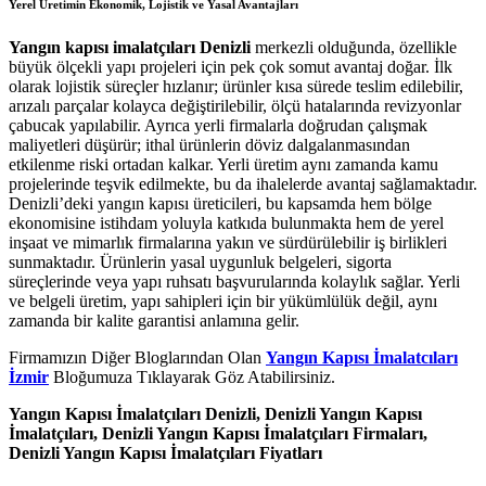
Yerel Üretimin Ekonomik, Lojistik ve Yasal Avantajları
Yangın kapısı imalatçıları Denizli
merkezli olduğunda, özellikle
büyük ölçekli yapı projeleri için pek çok somut avantaj doğar. İlk
olarak lojistik süreçler hızlanır; ürünler kısa sürede teslim edilebilir,
arızalı parçalar kolayca değiştirilebilir, ölçü hatalarında revizyonlar
çabucak yapılabilir. Ayrıca yerli firmalarla doğrudan çalışmak
maliyetleri düşürür; ithal ürünlerin döviz dalgalanmasından
etkilenme riski ortadan kalkar. Yerli üretim aynı zamanda kamu
projelerinde teşvik edilmekte, bu da ihalelerde avantaj sağlamaktadır.
Denizli’deki yangın kapısı üreticileri, bu kapsamda hem bölge
ekonomisine istihdam yoluyla katkıda bulunmakta hem de yerel
inşaat ve mimarlık firmalarına yakın ve sürdürülebilir iş birlikleri
sunmaktadır. Ürünlerin yasal uygunluk belgeleri, sigorta
süreçlerinde veya yapı ruhsatı başvurularında kolaylık sağlar. Yerli
ve belgeli üretim, yapı sahipleri için bir yükümlülük değil, aynı
zamanda bir kalite garantisi anlamına gelir.
Firmamızın Diğer Bloglarından Olan
Yangın Kapısı İmalatcıları
İzmir
Bloğumuza Tıklayarak Göz Atabilirsiniz.
Yangın Kapısı İmalatçıları Denizli, Denizli Yangın Kapısı
İmalatçıları, Denizli Yangın Kapısı İmalatçıları Firmaları,
Denizli Yangın Kapısı İmalatçıları Fiyatları