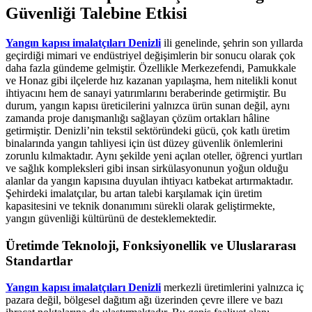
Güvenliği Talebine Etkisi
Yangın kapısı imalatçıları Denizli
ili genelinde, şehrin son yıllarda
geçirdiği mimari ve endüstriyel değişimlerin bir sonucu olarak çok
daha fazla gündeme gelmiştir. Özellikle Merkezefendi, Pamukkale
ve Honaz gibi ilçelerde hız kazanan yapılaşma, hem nitelikli konut
ihtiyacını hem de sanayi yatırımlarını beraberinde getirmiştir. Bu
durum, yangın kapısı üreticilerini yalnızca ürün sunan değil, aynı
zamanda proje danışmanlığı sağlayan çözüm ortakları hâline
getirmiştir. Denizli’nin tekstil sektöründeki gücü, çok katlı üretim
binalarında yangın tahliyesi için üst düzey güvenlik önlemlerini
zorunlu kılmaktadır. Aynı şekilde yeni açılan oteller, öğrenci yurtları
ve sağlık kompleksleri gibi insan sirkülasyonunun yoğun olduğu
alanlar da yangın kapısına duyulan ihtiyacı katbekat artırmaktadır.
Şehirdeki imalatçılar, bu artan talebi karşılamak için üretim
kapasitesini ve teknik donanımını sürekli olarak geliştirmekte,
yangın güvenliği kültürünü de desteklemektedir.
Üretimde Teknoloji, Fonksiyonellik ve Uluslararası
Standartlar
Yangın kapısı imalatçıları Denizli
merkezli üretimlerini yalnızca iç
pazara değil, bölgesel dağıtım ağı üzerinden çevre illere ve bazı