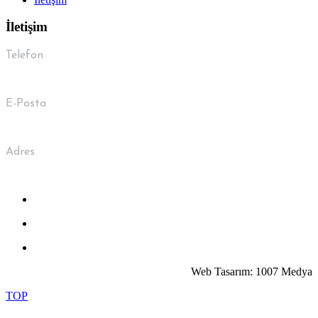
İletişim
Telefon
0 533 041 39 00
E-Posta
info@guvenlergrup.com.tr
Adres
Kemalpaşa Mah. 7407 Sk. No:5/A Bornova / İzmir
Web Tasarım: 1007 Medya
TOP