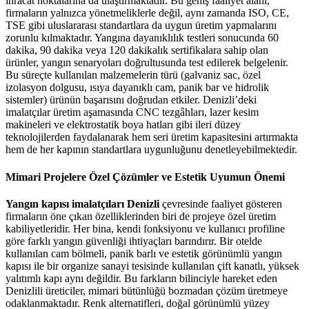
ihracat noktalarına da ulaştırmaktadır. Bu geniş faaliyet alanı,
firmaların yalnızca yönetmeliklerle değil, aynı zamanda ISO, CE,
TSE gibi uluslararası standartlara da uygun üretim yapmalarını
zorunlu kılmaktadır. Yangına dayanıklılık testleri sonucunda 60
dakika, 90 dakika veya 120 dakikalık sertifikalara sahip olan
ürünler, yangın senaryoları doğrultusunda test edilerek belgelenir.
Bu süreçte kullanılan malzemelerin türü (galvaniz sac, özel
izolasyon dolgusu, ısıya dayanıklı cam, panik bar ve hidrolik
sistemler) ürünün başarısını doğrudan etkiler. Denizli’deki
imalatçılar üretim aşamasında CNC tezgâhları, lazer kesim
makineleri ve elektrostatik boya hatları gibi ileri düzey
teknolojilerden faydalanarak hem seri üretim kapasitesini artırmakta
hem de her kapının standartlara uygunluğunu denetleyebilmektedir.
Mimari Projelere Özel Çözümler ve Estetik Uyumun Önemi
Yangın kapısı imalatçıları Denizli
çevresinde faaliyet gösteren
firmaların öne çıkan özelliklerinden biri de projeye özel üretim
kabiliyetleridir. Her bina, kendi fonksiyonu ve kullanıcı profiline
göre farklı yangın güvenliği ihtiyaçları barındırır. Bir otelde
kullanılan cam bölmeli, panik barlı ve estetik görünümlü yangın
kapısı ile bir organize sanayi tesisinde kullanılan çift kanatlı, yüksek
yalıtımlı kapı aynı değildir. Bu farkların bilinciyle hareket eden
Denizlili üreticiler, mimari bütünlüğü bozmadan çözüm üretmeye
odaklanmaktadır. Renk alternatifleri, doğal görünümlü yüzey