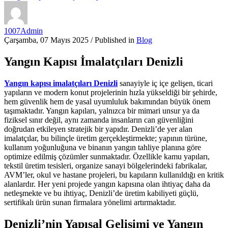
1007Admin
Çarşamba, 07 Mayıs 2025
/
Published in
Blog
Yangın Kapısı İmalatçıları Denizli
Yangın kapısı imalatçıları Denizli
sanayiyle iç içe gelişen, ticari
yapıların ve modern konut projelerinin hızla yükseldiği bir şehirde,
hem güvenlik hem de yasal uyumluluk bakımından büyük önem
taşımaktadır. Yangın kapıları, yalnızca bir mimari unsur ya da
fiziksel sınır değil, aynı zamanda insanların can güvenliğini
doğrudan etkileyen stratejik bir yapıdır. Denizli’de yer alan
imalatçılar, bu bilinçle üretim gerçekleştirmekte; yapının türüne,
kullanım yoğunluğuna ve binanın yangın tahliye planına göre
optimize edilmiş çözümler sunmaktadır. Özellikle kamu yapıları,
tekstil üretim tesisleri, organize sanayi bölgelerindeki fabrikalar,
AVM’ler, okul ve hastane projeleri, bu kapıların kullanıldığı en kritik
alanlardır. Her yeni projede yangın kapısına olan ihtiyaç daha da
netleşmekte ve bu ihtiyaç, Denizli’de üretim kabiliyeti güçlü,
sertifikalı ürün sunan firmalara yönelimi artırmaktadır.
Denizli’nin Yapısal Gelişimi ve Yangın