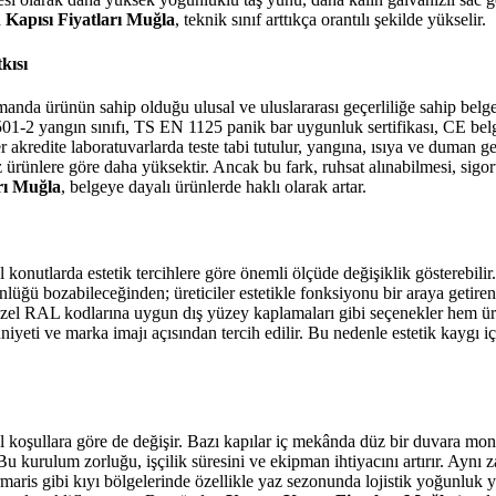
 Kapısı Fiyatları Muğla
, teknik sınıf arttıkça orantılı şekilde yükselir.
kısı
zamanda ürünün sahip olduğu ulusal ve uluslararası geçerliliğe sahip bel
01-2 yangın sınıfı, TS EN 1125 panik bar uygunluk sertifikası, CE belg
akredite laboratuvarlarda teste tabi tutulur, yangına, ısıya ve duman geçi
iz ürünlere göre daha yüksektir. Ancak bu fark, ruhsat alınabilmesi, sigo
rı Muğla
, belgeye dayalı ürünlerde haklı olarak artar.
zel konutlarda estetik tercihlere göre önemli ölçüde değişiklik gösterebi
ünlüğü bozabileceğinden; üreticiler estetikle fonksiyonu bir araya getire
özel RAL kodlarına uygun dış yüzey kaplamaları gibi seçenekler hem üreti
niyeti ve marka imajı açısından tercih edilir. Bu nedenle estetik kaygı i
l koşullara göre de değişir. Bazı kapılar iç mekânda düz bir duvara monte
u kurulum zorluğu, işçilik süresini ve ekipman ihtiyacını artırır. Aynı 
ris gibi kıyı bölgelerinde özellikle yaz sezonunda lojistik yoğunluk yaş