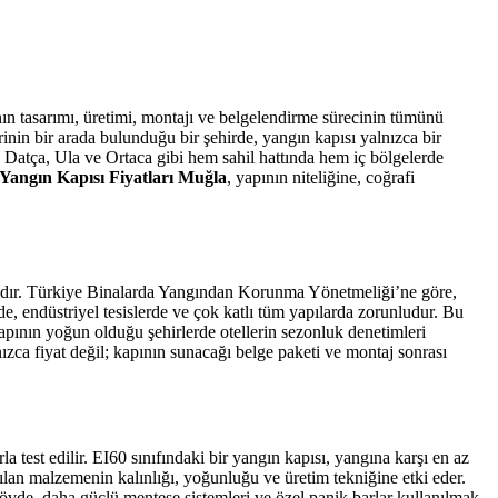
ının tasarımı, üretimi, montajı ve belgelendirme sürecinin tümünü
rinin bir arada bulunduğu bir şehirde, yangın kapısı yalnızca bir
, Datça, Ula ve Ortaca gibi hem sahil hattında hem iç bölgelerde
Yangın Kapısı Fiyatları Muğla
, yapının niteliğine, coğrafi
ığıdır. Türkiye Binalarda Yangından Korunma Yönetmeliği’ne göre,
de, endüstriyel tesislerde ve çok katlı tüm yapılarda zorunludur. Bu
 yapının yoğun olduğu şehirlerde otellerin sezonluk denetimleri
nızca fiyat değil; kapının sunacağı belge paketi ve montaj sonrası
la test edilir. EI60 sınıfındaki bir yangın kapısı, yangına karşı en az
nılan malzemenin kalınlığı, yoğunluğu ve üretim tekniğine etki eder.
vde, daha güçlü menteşe sistemleri ve özel panik barlar kullanılmak