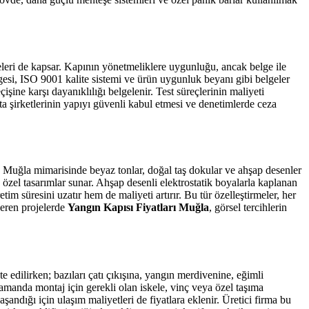
geleri de kapsar. Kapının yönetmeliklere uygunluğu, ancak belge ile
esi, ISO 9001 kalite sistemi ve ürün uygunluk beyanı gibi belgeler
şine karşı dayanıklılığı belgelenir. Test süreçlerinin maliyeti
rta şirketlerinin yapıyı güvenli kabul etmesi ve denetimlerde ceza
lir. Muğla mimarisinde beyaz tonlar, doğal taş dokular ve ahşap desenler
n özel tasarımlar sunar. Ahşap desenli elektrostatik boyalarla kaplanan
m süresini uzatır hem de maliyeti artırır. Bu tür özelleştirmeler, her
çeren projelerde
Yangın Kapısı Fiyatları Muğla
, görsel tercihlerin
 edilirken; bazıları çatı çıkışına, yangın merdivenine, eğimli
zamanda montaj için gerekli olan iskele, vinç veya özel taşıma
andığı için ulaşım maliyetleri de fiyatlara eklenir. Üretici firma bu