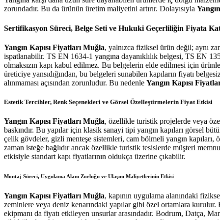
zorundadır. Bu da ürünün üretim maliyetini artırır. Dolayısıyla
Yangın
Sertifikasyon Süreci, Belge Seti ve Hukuki Geçerliliğin Fiyata Kat
Yangın Kapısı Fiyatları Muğla
, yalnızca fiziksel ürün değil; aynı 
ispatlanabilir. TS EN 1634-1 yangına dayanıklılık belgesi, TS EN 135
olmaksızın kapı kabul edilmez. Bu belgelerin elde edilmesi için ürünler 
üreticiye yansıdığından, bu belgeleri sunabilen kapıların fiyatı belges
alınmaması açısından zorunludur. Bu nedenle
Yangın Kapısı Fiyatla
Estetik Tercihler, Renk Seçenekleri ve Görsel Özelleştirmelerin Fiyat Etkisi
Yangın Kapısı Fiyatları Muğla
, özellikle turistik projelerde veya ö
baskındır. Bu yapılar için klasik sanayi tipi yangın kapıları görsel büt
çelik gövdeler, gizli menteşe sistemleri, cam bölmeli yangın kapıları, 
zaman isteğe bağlıdır ancak özellikle turistik tesislerde müşteri memnu
etkisiyle standart kapı fiyatlarının oldukça üzerine çıkabilir.
Montaj Süreci, Uygulama Alanı Zorluğu ve Ulaşım Maliyetlerinin Etkisi
Yangın Kapısı Fiyatları Muğla
, kapının uygulama alanındaki fizikse
zeminlere veya deniz kenarındaki yapılar gibi özel ortamlara kurulur. B
ekipmanı da fiyatı etkileyen unsurlar arasındadır. Bodrum, Datça, Marma