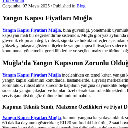
1007Admin
Çarşamba, 07 Mayıs 2025
/
Published in
Blog
Yangın Kapısı Fiyatları Muğla
Yangın Kapısı Fiyatları Muğla
, bina güvenliği, yönetmelik uyumlulu
kapsayan mali bir değerlendirme sistemidir. Muğla gibi yaz aylarında nü
güvenlik ekipmanı değil; ruhsat, sigorta ve hukuki süreçler açısından
yüksek yapılaşma gösteren ilçelerde yangın kapısı ihtiyaçları sadece 
konumuna, yönetmelik gerekliliklerine ve seçilen malzeme türüne bağlı
Muğla’da Yangın Kapısının Zorunlu Olduğu
Yangın Kapısı Fiyatları Muğla
incelenirken en temel kriter, yangın
yangın kapısı kullanımı konutlarda, hastanelerde, alışveriş merkezlerin
zorunluluk, ruhsat alma sürecinde kapıların yangına dayanıklılık belgel
sırasında yangın çıkışları ve kapıları özel olarak kontrol edilmektedir
servis garantisi de göz önünde bulundurulmalıdır.
Kapının Teknik Sınıfı, Malzeme Özellikleri ve Fiyat D
Yangın Kapısı Fiyatları Muğla
, kapının yangına karşı dayanıklılık sı
60 dakika dayanım gösterirken; EI120 sınıfındaki bir ürün, 2 saat boyu
Yangına karşı daha uzun süre dayanabilen ürünlerde iç dolgu malzemes