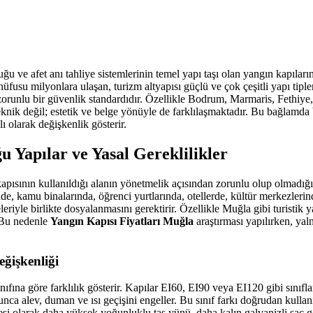
ğu ve afet anı tahliye sistemlerinin temel yapı taşı olan yangın kapılar
fusu milyonlara ulaşan, turizm altyapısı güçlü ve çok çeşitli yapı tiple
 zorunlu bir güvenlik standardıdır. Özellikle Bodrum, Marmaris, Fethiye
teknik değil; estetik ve belge yönüyle de farklılaşmaktadır. Bu bağlamda
 olarak değişkenlik gösterir.
 Yapılar ve Yasal Gereklilikler
 kapısının kullanıldığı alanın yönetmelik açısından zorunlu olup olmad
de, kamu binalarında, öğrenci yurtlarında, otellerde, kültür merkezlerin
eriyle birlikte dosyalanmasını gerektirir. Özellikle Muğla gibi turistik
. Bu nedenle
Yangın Kapısı Fiyatları Muğla
araştırması yapılırken, yal
eğişkenliği
nıfına göre farklılık gösterir. Kapılar EI60, EI90 veya EI120 gibi sınıflar
nca alev, duman ve ısı geçişini engeller. Bu sınıf farkı doğrudan kulla
i olarak daha yüksek yoğunluklu taş yünü, daha kalın galvanizli sac gö