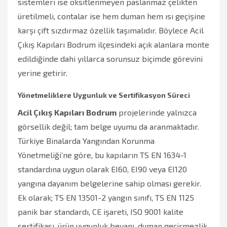
sistemleri ise oksitlenmeyen paslanmaz çelikten
üretilmeli, contalar ise hem duman hem ısı geçişine
karşı çift sızdırmaz özellik taşımalıdır. Böylece Acil
Çıkış Kapıları Bodrum ilçesindeki açık alanlara monte
edildiğinde dahi yıllarca sorunsuz biçimde görevini
yerine getirir.
Yönetmeliklere Uygunluk ve Sertifikasyon Süreci
Acil Çıkış Kapıları Bodrum
projelerinde yalnızca
görsellik değil; tam belge uyumu da aranmaktadır.
Türkiye Binalarda Yangından Korunma
Yönetmeliği’ne göre, bu kapıların TS EN 1634-1
standardına uygun olarak EI60, EI90 veya EI120
yangına dayanım belgelerine sahip olması gerekir.
Ek olarak; TS EN 13501-2 yangın sınıfı, TS EN 1125
panik bar standardı, CE işareti, ISO 9001 kalite
sertifikası, ürün uygunluk beyanı, duman geçirmezlik